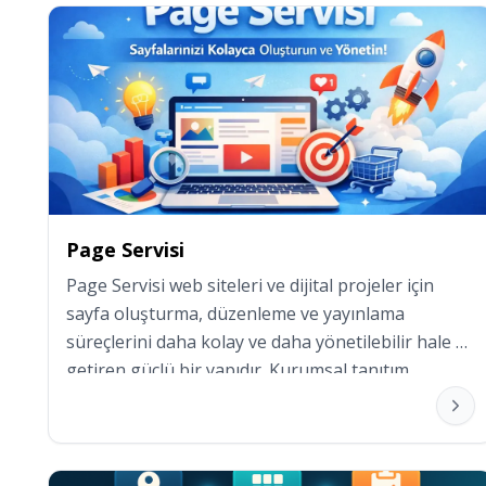
Page Servisi
Page Servisi web siteleri ve dijital projeler için 
sayfa oluşturma, düzenleme ve yayınlama 
süreçlerini daha kolay ve daha yönetilebilir hale 
getiren güçlü bir yapıdır. Kurumsal tanıtım 
sayfalarından kampanya sayfalarına, ürün 
vitrinlerinden özel landing page kurgularına 
kadar birçok farklı senaryoda kullanılabilir.