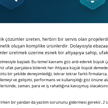
k çözümler üreten, herbiri bir servis olan projelerden
elik oluşan komplike ürünlerdir. Dolayısıyla ebazaa
nler üretmek üzerine esnek bir altyapıya sahip, ufak
elmesiyle başladı. Bu temel kavramı göz ardı ederek büyük ça
imiz ufak parçalara bölerek her ihtiyaca küçük büyük demeden 
kötü bir şekilde deneyimlediği, tekrar tekrar farklı firmalarca, 
lemeyi ve gelişimi, performans ve kullanışlılığı göz önüne ala
ilerisinde, zaman, para ve iş rahatlığına kavuşmuş olacaksını
rirken bir yandan da yazılım sorununu gidermesi gerekir, 2 s