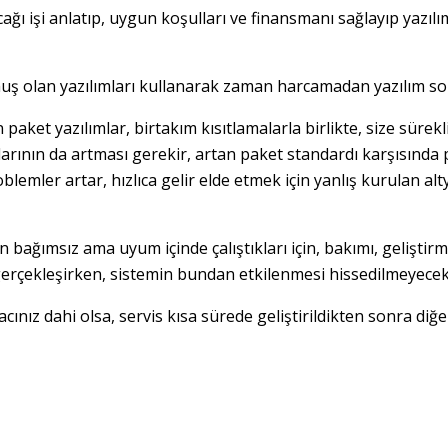
cağı işi anlatıp, uygun koşulları ve finansmanı sağlayıp yazıl
ulmuş olan yazılımları kullanarak zaman harcamadan yazılım 
 paket yazılımlar, birtakım kısıtlamalarla birlikte, size sürekl
ının da artması gerekir, artan paket standardı karşısında pa
emler artar, hızlıca gelir elde etmek için yanlış kurulan alty
en bağımsız ama uyum içinde çalıştıkları için, bakımı, geliştirm
e gerçekleşirken, sistemin bundan etkilenmesi hissedilmeyecek
acınız dahi olsa, servis kısa sürede geliştirildikten sonra diğ